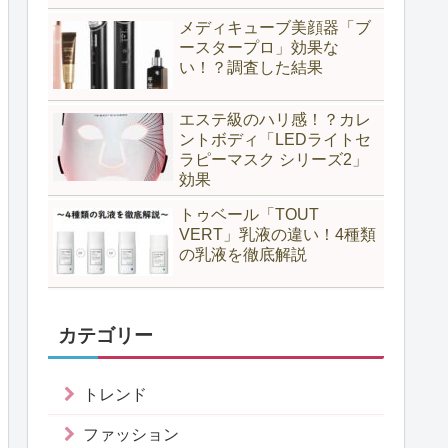
メディキューブ美顔器「ブ
ースタープロ」効果な
い！？調査した結果
エステ級のハリ感！？カレ
ントボディ「LEDライトセ
ラピーマスク シリーズ2」
効果
トゥベール「TOUT
VERT」乳液の違い！4種類
の乳液を徹底解説
カテゴリー
トレンド
ファッション