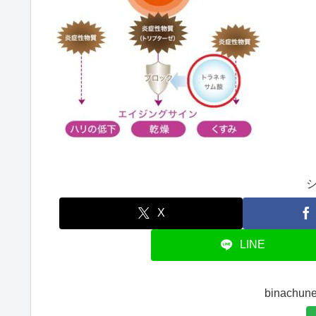
X
LINE
binach