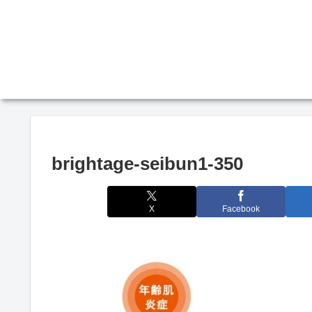
brightage-seibun1-350
X
Facebook