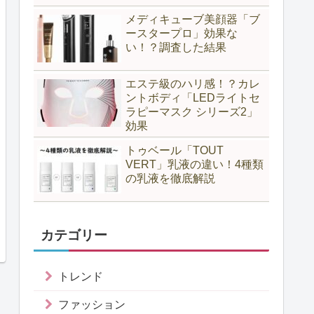
メディキューブ美顔器「ブ
ースタープロ」効果な
い！？調査した結果
エステ級のハリ感！？カレ
ントボディ「LEDライトセ
ラピーマスク シリーズ2」
効果
トゥベール「TOUT
VERT」乳液の違い！4種類
の乳液を徹底解説
カテゴリー
トレンド
ファッション