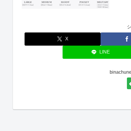
X
LINE
binach