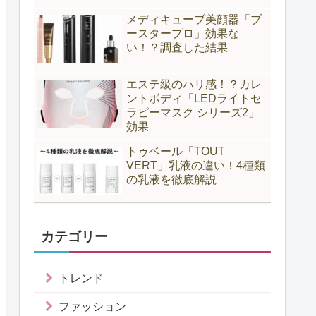
メディキューブ美顔器「ブ
ースタープロ」効果な
い！？調査した結果
エステ級のハリ感！？カレ
ントボディ「LEDライトセ
ラピーマスク シリーズ2」
効果
トゥベール「TOUT
VERT」乳液の違い！4種類
の乳液を徹底解説
カテゴリー
トレンド
ファッション