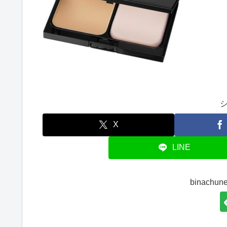
X
LINE
binach