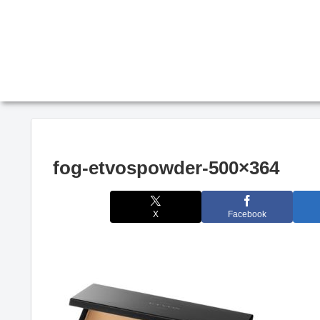
fog-etvospowder-500×364
X
Facebook