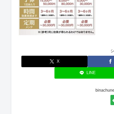
X
LINE
binach