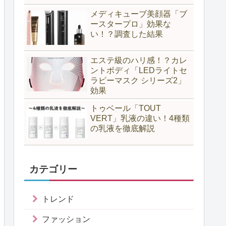
メディキューブ美顔器「ブ
ースタープロ」効果な
い！？調査した結果
エステ級のハリ感！？カレ
ントボディ「LEDライトセ
ラピーマスク シリーズ2」
効果
トゥベール「TOUT
VERT」乳液の違い！4種類
の乳液を徹底解説
カテゴリー
トレンド
ファッション