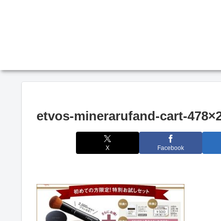
etvos-minerarufand-cart-478×
X
Facebook