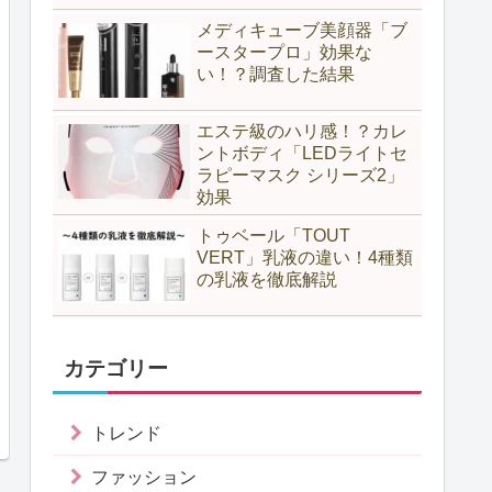
メディキューブ美顔器「ブ
ースタープロ」効果な
い！？調査した結果
エステ級のハリ感！？カレ
ントボディ「LEDライトセ
ラピーマスク シリーズ2」
効果
トゥベール「TOUT
VERT」乳液の違い！4種類
の乳液を徹底解説
カテゴリー
トレンド
ファッション