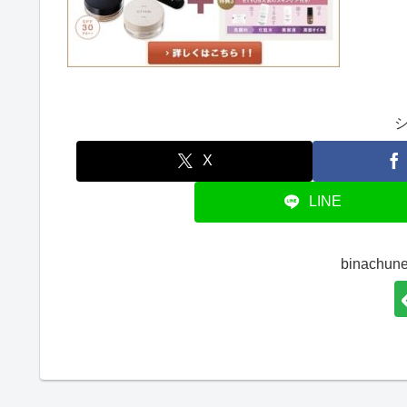
X
LINE
binach