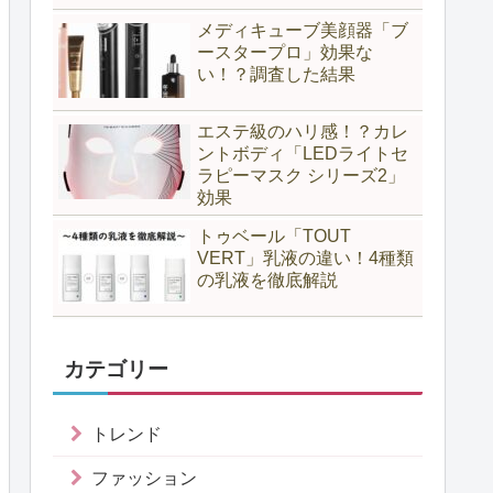
メディキューブ美顔器「ブ
ースタープロ」効果な
い！？調査した結果
エステ級のハリ感！？カレ
ントボディ「LEDライトセ
ラピーマスク シリーズ2」
効果
トゥベール「TOUT
VERT」乳液の違い！4種類
の乳液を徹底解説
カテゴリー
トレンド
ファッション