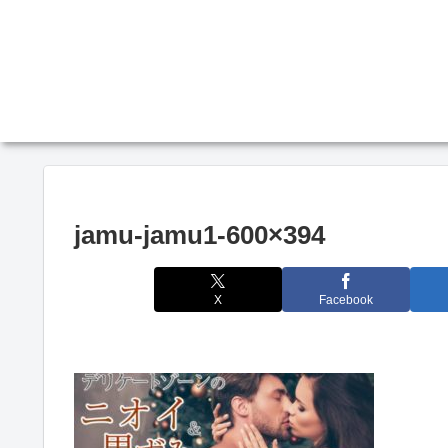
jamu-jamu1-600×394
X
Facebook