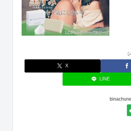
X
LINE
binach