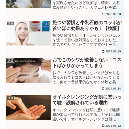
を実現させたいけど現実は…確実に太る
飲み物だということ。カフェオレを飲ん
でも痩せるを実現できる方法は置き換え
2023.08.28
ダイエットできるカフェオレを選ぶこ
と！
艶つや習慣と牛乳石鹸のコラボが
美容
首いぼに効果ありかも！【検証】
艶つや習慣というオールインワンジェル
を使って首いぼ対策をしておりました。
本気でやりだしたて半年ですがトータル
すると8ヶ月くらいかな。首いぼという名
2024.07.19
前さえ知らなかったけど、そのイボが首
にいるところを発見して「艶つや習慣」
おでこのシワが改善しない！コス
美容
を使い始めたという経緯です。
トばかりかかってしまう
おでこのシワが改善しない方法ばかりを
取り入れてもコストばかりかかってしま
う。何が一番効果的なのか？体験と美容
クリニックの先生から聞いたお話をまと
2024.06.24
めました。おでこのシワが改善しない手
法と製品おでこのシワをどこまで改善さ
オイルクレンジングが肌に悪いっ
美容
せたいか？というゴールを...
て嘘！誤解されている理由
オイルクレンジングは肌に悪いって嘘情
報が出回って誤解されてるけどそれは間
違いです。オイルクレンジングは肌に悪
い、肌に良くない、肌が乾燥する、ニキ
2023.08.12
ビが出来る、肌に負担がかかる…なんて