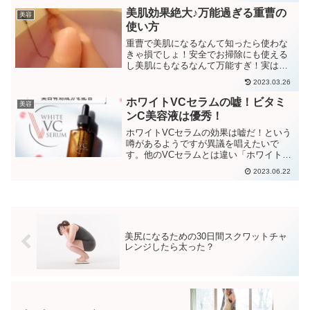
否定派の意見が多いけどそれも誤解なの
美肌効果絶大♪万能過ぎる重曹の
美容
で、そのる理由、選び方のポイントなど
使い方
クレンジングオイルは肌に悪いという不
安と肌の負担を解消する方法までシェア
重曹で美肌になるなんて知ったら使わな
します。
きゃ損でしょ！安全でお掃除にも使える
し美肌にもなるなんて万能すぎ！実は入
浴剤替わりにもなり、アロマとの組み合
2023.03.26
わせもできて、ボディスクラブも作れ
る？安上がりな重曹を使わないなんて勿
ホワイトVCセラムの嘘！ビタミ
美容
体無い。すぐに始めたいですね♪
ンC美容液は優秀！
ホワイトVCセラムの効果は嘘だ！という
噂があるようですが異議を唱えたいで
す。他のVCセラムとは違い「ホワイト
VCセラム」は医薬部外品で主成分のVC
2023.06.22
エチルの働きを知ったら使わないと損だ
って分かるはずです。
美尻になるための30日間スクワットチャ
レンジしたら太った？