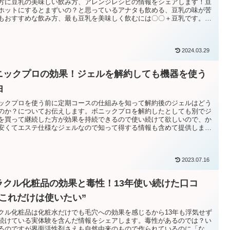
方に豆乳の美味しい飲み方、アレンジレシピの情報をシェアします！豆
ホットにするとまずいの？と思っているアナタも飲める、豆乳の味が苦
もおすすめな飲み方、最も豆乳を美味しく飲むには〇〇＋豆乳です。美
健康、ダイエットになるレシピも公開してます。
2024.03.29
ニックプロの効果！ジェルを解約しても機器を使う
由
ックプロを使う前に定期コースの仕組みを知って解約後のジェルはどう
のか？についてお伝えします。ボニックプロを解約したとしても別でジ
を買って継続した方が効果を持続できるので使い続けて欲しいので、か
安くてエステ仕様なジェルなので知って得する情報も含めて提供しま
2023.07.16
ラクル化粧品の効果と毒性！13年使い続けた口コ
”これだけは使いたい”
クル化粧品は化粧水だけでも毛穴への効果を感じるから13年も浮気せず
続けている実体験を含んだ情報をシェアします。毒性があるのでは？い
るのですが界面活性剤さえも自然由来のもので作られているのに「な