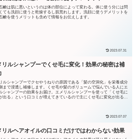
石鹸は肌に悪いというのは体の部位によって変わる。体に使う分には問
くても洗顔に使うと乾燥するし肌荒れします。洗顔に使うデメリットを
石鹸を使うメリットも含めて情報をお伝えします。
2023.07.31
メリルシャンプーでくせ毛に変化！効果の秘密は補
力
リルシャンプーでクセやうねりの原因である「髪の空洞化」を栄養成分
側まで浸透し補修します。くせ毛や髪のボリュームで悩んでいる人にエ
ルシャンプーの効果をお届け。エメリルシャンプーを使って「くせ毛に
が出る」という口コミが増えてきているので主にくせ毛に変化が出る理
ついて情報をまとめました。
2023.07.07
メリルヘアオイルの口コミだけではわからない効果