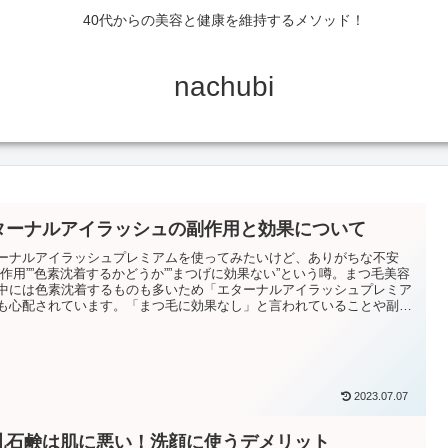
40代からの美容と健康を維持するメソッド！
nachubi
ターナルアイラッシュの副作用と効果について
ーナルアイラッシュプレミアムを使ってみたいけど、ありがちな不安
副作用””色素沈着するかどうか””まつげに効果ない”という噂。まつ毛美容
中には色素沈着するものも多いため「エターナルアイラッシュプレミア
も心配されています。「まつ毛に効果なし」と言われていることや副作
件も含めて情報シェアしていきます。
2023.07.07
乳石鹸は肌に悪い！洗顔に使うデメリット