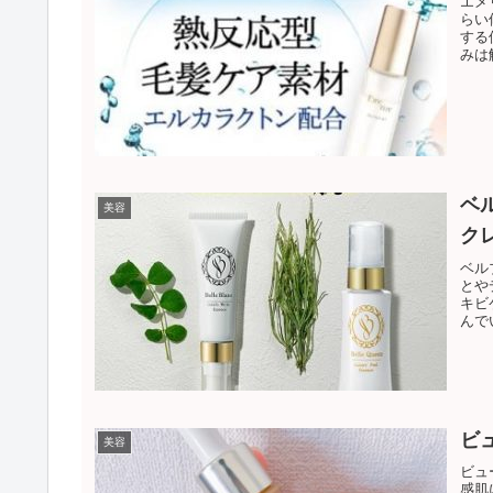
エメ
らい
する
みは
ベ
美容
ク
ベル
とや
キビ
んで
ト使
を長
ビ
美容
ビュ
感肌