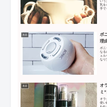
いう
乳を
手で
容と
ボ
美容
理
ボニ
なる
ェル
なり
す。
オ
美容
ミ
オラ
使い
われ