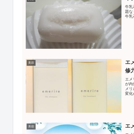
牛乳
題な
牛乳
エ
美容
修
エメ
が内
メリ
変化
由に
エ
美容