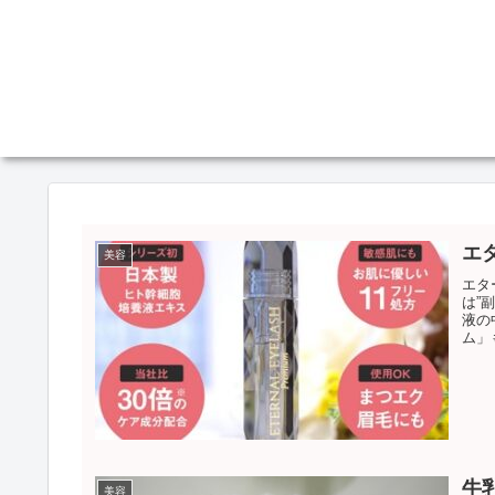
エ
美容
エタ
は”
液の
ム」
用の
牛
美容