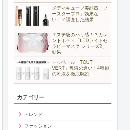
メディキューブ美顔器「ブ
ースタープロ」効果な
い！？調査した結果
エステ級のハリ感！？カレ
ントボディ「LEDライトセ
ラピーマスク シリーズ2」
効果
トゥベール「TOUT
VERT」乳液の違い！4種類
の乳液を徹底解説
カテゴリー
トレンド
ファッション