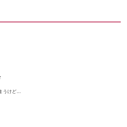
。
合
まうけど…