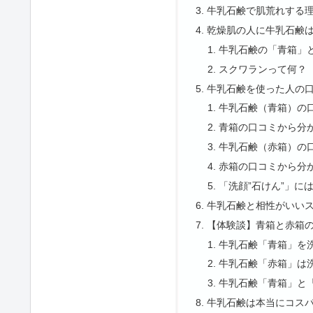
牛乳石鹸で肌荒れする
乾燥肌の人に牛乳石鹸
牛乳石鹸の「青箱」
スクワランって何？
牛乳石鹸を使った人の
牛乳石鹸（青箱）の
青箱の口コミから分
牛乳石鹸（赤箱）の
赤箱の口コミから分
「洗顔”石けん”」に
牛乳石鹸と相性がいい
【体験談】青箱と赤箱
牛乳石鹸「青箱」を
牛乳石鹸「赤箱」は
牛乳石鹸「青箱」と
牛乳石鹸は本当にコス